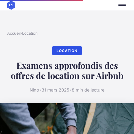
Accueil
›
Location
LOCATION
Examens approfondis des
offres de location sur Airbnb
Nino
•
31 mars 2025
•
8 min de lecture