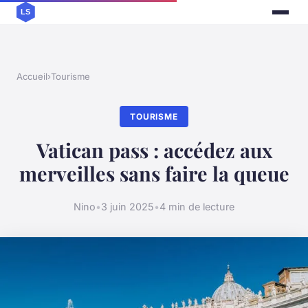
Accueil
›
Tourisme
TOURISME
Vatican pass : accédez aux
merveilles sans faire la queue
Nino
•
3 juin 2025
•
4 min de lecture