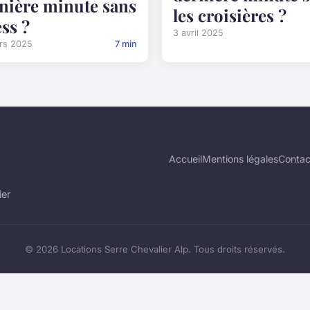
nière minute sans
les croisières ?
ess ?
3 avril 2025
rs 2025
7 min
Accueil
Mentions légales
Contac
ier
© 2026 Locations Serre Chevalier Alp. Tous droits réservés.