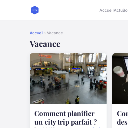
Accueil
Actu
Bo
Accueil
› Vacance
Vacance
Comment planifier
Com
un city trip parfait ?
des