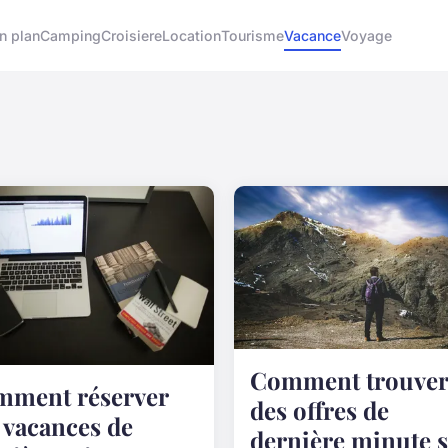
n plan
Camping
Croisiere
Location
Tourisme
Vacance
Voyage
Comment trouver
ment réserver
des offres de
 vacances de
dernière minute 