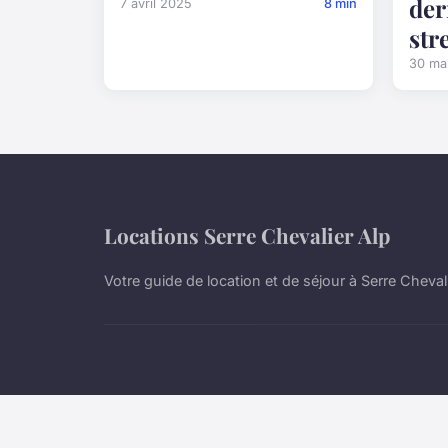
der
7 avril 2025
8 min
str
30 ma
Locations Serre Chevalier Alp
Votre guide de location et de séjour à Serre Cheval